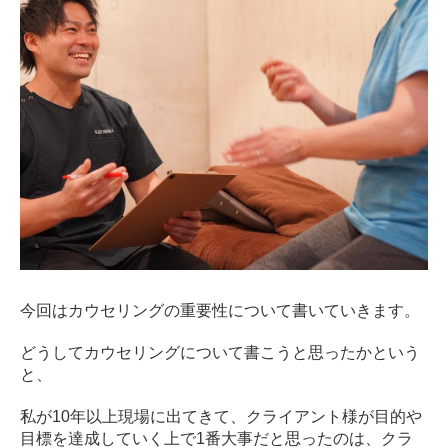
ン
デ
ィ
シ
ョ
ニ
ン
グ
自
由
が
丘
今回はカウセリングの重要性について書いていきます。
どうしてカウセリングについて書こうと思ったかという
と、
私が10年以上現場に出てきて、クライアント様が目的や
目標を達成していく上で1番大事だと思ったのは、クラ