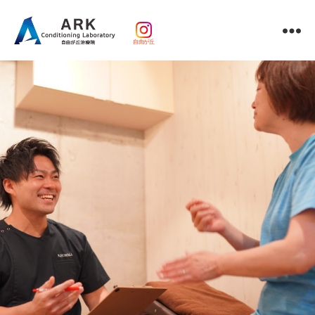
自由が丘
パ
ー
ソ
ナ
ル
ト
レ
ー
ニ
ン
グ
ｘ
整
体・
鍼
灸・
マ
ッ