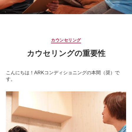
サ
ー
ジ
｜
治
療
カ
カウンセリング
家
テ
が
カウセリングの重要性
ゴ
行
リ
う
ー
治
こんにちは！ARKコンディショニングの本間（奨）で
療
す。
の
た
め
の
ア
ー
ク
コ