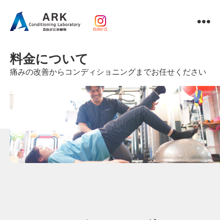
自由が丘
パ
ー
料金について
ソ
ナ
痛みの改善からコンディショニングまでお任せください
ル
ト
レ
ー
ニ
ン
グ
ｘ
整
体・
鍼
灸・
マ
ッ