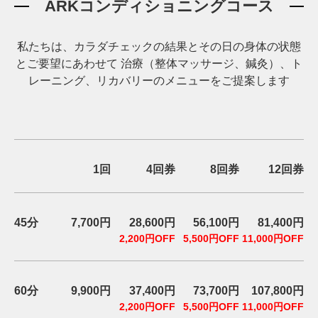
ARKコンディショニングコース
サ
ー
ジ
私たちは、カラダチェックの結果とその日の⾝体の状態
｜
とご要望にあわせて
治療（整体マッサージ、鍼灸）、ト
治
レーニング、リカバリーのメニューをご提案します
療
家
が
行
う
1回
4回券
8回券
12回券
治
療
の
た
45分
7,700円
28,600円
56,100円
81,400円
め
2,200円OFF
5,500円OFF
11,000円OFF
の
ア
ー
60分
9,900円
37,400円
73,700円
107,800円
ク
2,200円OFF
5,500円OFF
11,000円OFF
コ