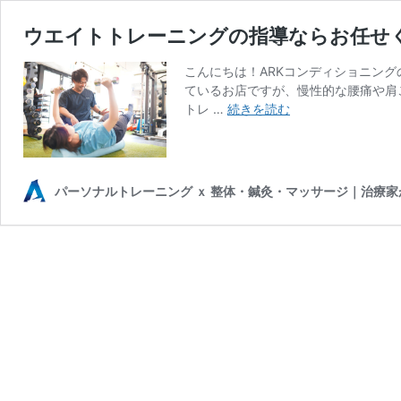
ウエイトトレーニングの指導ならお任せ
こんにちは！ARKコンディショニン
ているお店ですが、慢性的な腰痛や肩
ウ
トレ …
続きを読む
エ
イ
ト
ト
パーソナルトレーニング ｘ 整体・鍼灸・マッサージ｜治療
レ
ー
ニ
ン
グ
の
指
導
な
ら
お