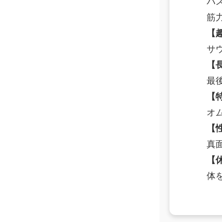
コ
バ
ン
筋
デ
ィ
【
シ
サ
ョ
【
ニ
ン
最
グ
【
自
由
オ
が
【
丘
真
【
体を