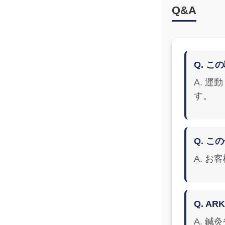
Q&A
Q. 
A. 
す。
Q. 
A. 
Q. A
A. 