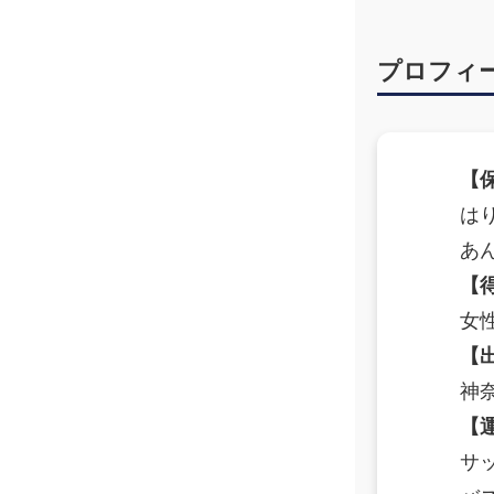
ッ
サ
ー
プロフィ
ジ
｜
治
療
家
【
が
は
行
あ
う
治
【
療
女
の
た
【
め
神
の
ア
【
ー
サ
ク