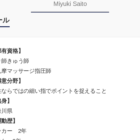
Miyuki Saito
ール
保有資格】
り師きゅう師
ん摩マッサージ指圧師
得意分野】
性ならではの細い指でポイントを捉えること
出身】
奈川県
運動歴】
ッカー 2年