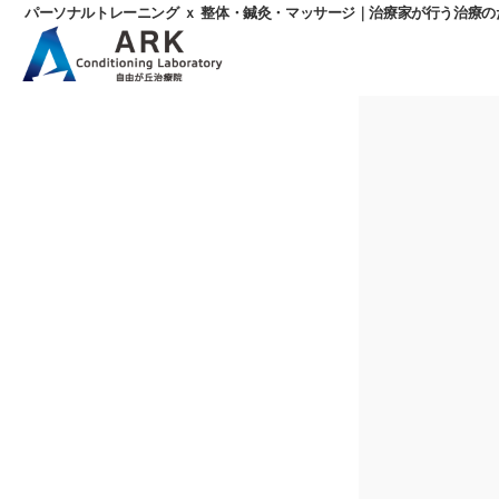
パーソナルトレーニング ｘ 整体・鍼灸・マッサージ｜治療家が行う治療
パ
ー
ソ
ナ
ル
ト
レ
ー
ニ
ン
グ
ｘ
整
体・
鍼
灸・
マ