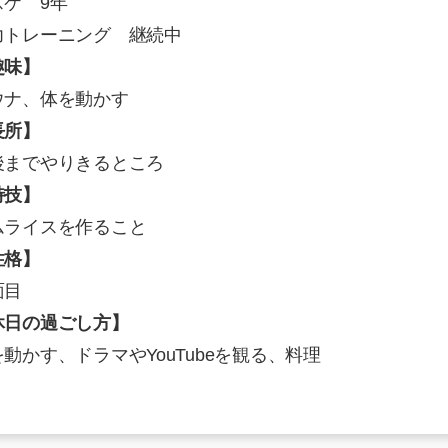
スケ 9年
力トレーニング 継続中
趣味】
ウナ、体を動かす
長所】
後までやりきるところ
特技】
ムライスを作ること
性格】
面目
休日の過ごし方】
動かす、ドラマやYouTubeを観る、料理