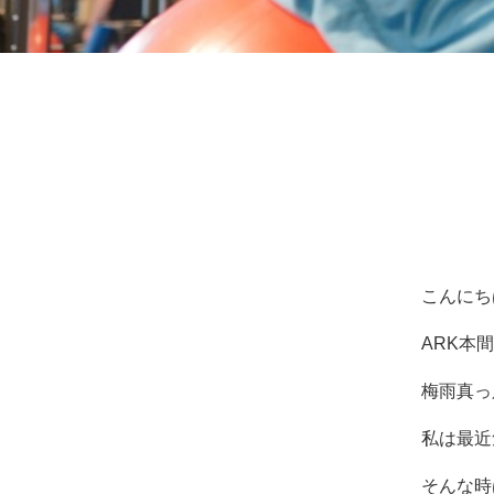
ッ
サ
ー
ジ
｜
治
療
家
が
行
う
治
こんにち
療
の
ARK本間
た
め
梅雨真っ
の
ア
私は最近
ー
ク
そんな時