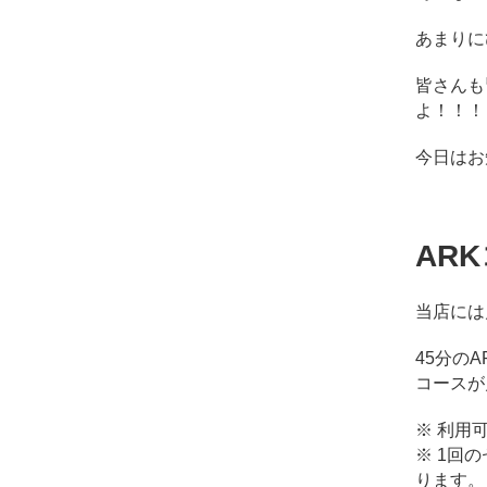
コ
ン
あまりに
デ
ィ
皆さんも
シ
よ！！！
ョ
ニ
今日はお
ン
グ
自
由
AR
が
丘
当店には
45分の
コースが
※ 利用可
※ 1回
ります。