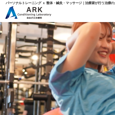
パーソナルトレーニング ｘ 整体・鍼灸・マッサージ｜治療家が行う治療
パ
ー
ソ
ナ
ル
ト
レ
ー
ニ
ン
グ
ｘ
整
体・
鍼
灸・
マ