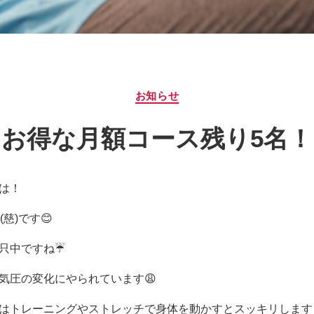
カ
お知らせ
テ
ゴ
お得な月額コース残り5名！
リ
ー
は！
(慈)です😊
只中ですね☔️
気圧の変化にやられています😩
はトレーニングやストレッチで身体を動かすとスッキリします