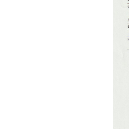
ッ
サ
ー
ジ
｜
治
療
家
が
行
う
治
療
の
た
め
の
ア
ー
ク