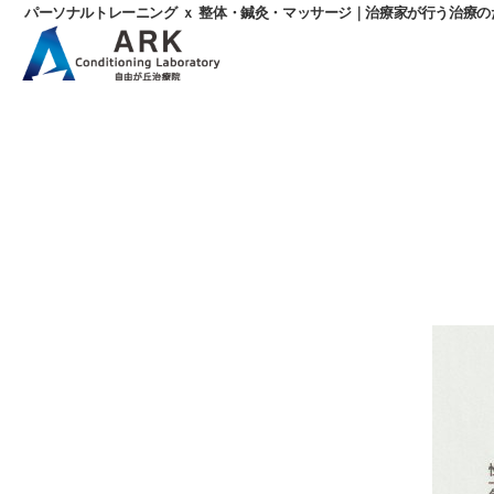
パーソナルトレーニング ｘ 整体・鍼灸・マッサージ｜治療家が行う治療
パ
ー
ソ
ナ
ル
ト
レ
ー
ニ
ン
グ
ｘ
整
体・
鍼
灸・
マ