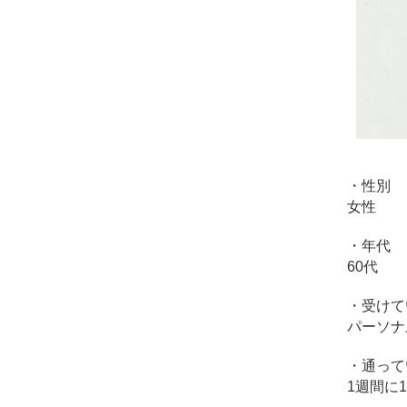
コ
ン
デ
ィ
シ
ョ
ニ
ン
グ
自
・性別
由
女性
が
丘
・年代
60代
・受けて
パーソナ
・通って
1週間に