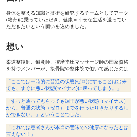
ン
デ
身体を整える知識と技術を研究するチームとしてアーク
ィ
(箱舟)に乗っていただき、健康＝幸せな生活を送ってい
シ
ただきたいという願いを込めました。
ョ
ニ
ン
想い
グ
自
柔道整復師、鍼灸師、按摩指圧マッサージ師の国家資格
由
を持つメンバーが、接骨院や整体院で働いて感じたのは
が
丘
「ここでは一時的に普通の状態(ゼロ)にすることは出来
ても、すぐに悪い状態(マイナス)に戻ってしまう。」
「ずっと通ってもらっても調子が悪い状態（マイナス）
から、普通の状態（ゼロ）までを行ったりきたりするし
かできない。」
ということでした。
「これでは患者さんが本当の意味での健康になったとは
言えない！」