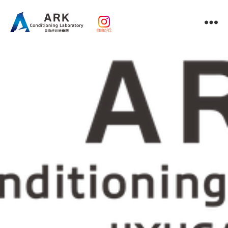
自由が丘
パ
ー
ソ
ナ
ル
ト
レ
ー
ニ
ン
グ
ｘ
整
体・
鍼
灸・
マ
ッ