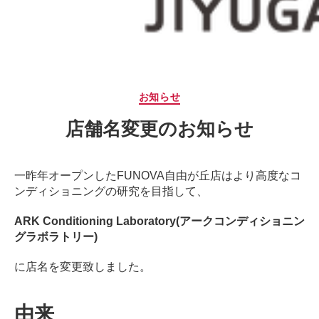
サ
ー
ジ
｜
治
療
カ
お知らせ
家
テ
が
店舗名変更のお知らせ
ゴ
行
リ
う
ー
治
一昨年オープンしたFUNOVA自由が丘店はより高度なコ
療
ンディショニングの研究を目指して、
の
た
ARK Conditioning Laboratory(アークコンディショニン
め
グラボラトリー)
の
ア
に店名を変更致しました。
ー
ク
由来
コ