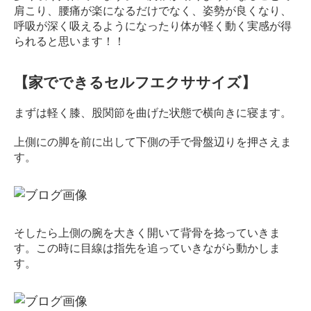
ン
肩こり、腰痛が楽になるだけでなく、姿勢が良くなり、
デ
呼吸が深く吸えるようになったり体が軽く動く実感が得
ィ
られると思います！！
シ
ョ
【家でできるセルフエクササイズ】
ニ
ン
まずは軽く膝、股関節を曲げた状態で横向きに寝ます。
グ
自
上側にの脚を前に出して下側の手で骨盤辺りを押さえま
由
す。
が
丘
そしたら上側の腕を大きく開いて背骨を捻っていきま
す。
この時に目線は指先を追っていきながら動かしま
す。