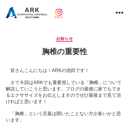
自由が丘
パ
ー
ソ
カ
お知らせ
ナ
テ
ル
胸椎の重要性
ゴ
ト
リ
レ
ー
ー
皆さんこんにちは！ARKの池田です！
ニ
ン
さて今回はARKでも重要視している「胸椎」について
グ
解説していこうと思います。
ブログの最後に家でもでき
ｘ
るエクササイズをお伝えしますのでぜひ最後まで見て頂
整
ければと思います！
体・
鍼
「胸椎」という言葉は聞いたことない方が多いかと思
灸・
います。
マ
ッ