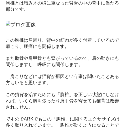
胸椎とは積み木の様に重なった背骨の中の背中に当たる
サ
部分です。
ー
ジ
｜
治
療
この胸椎は肩周り、背中の筋肉が多く付着しているので
家
肩こり、腰痛にも関係します。
が
行
また肋骨や肩甲骨とも繋がっているので、肩の動きにも
う
関係しますし、呼吸にも関係します。
治
療
肩こりなどには猫背が原因という事は聞いたことある
の
方もいると思います。
た
め
この猫背を治すためにも「胸椎」を正しい状態にしなけ
の
れば、いくら胸を張ったり肩甲骨を寄せても猫背は改善
ア
されません。
ー
ク
ですのでARKでもこの「胸椎」に関するエクササイズは
コ
多く取り入れています。
胸椎が動くようになることで