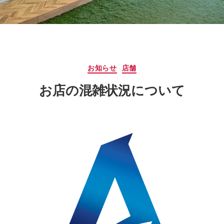
サ
ー
ジ
｜
治
療
カ
お知らせ
店舗
家
テ
が
お店の混雑状況について
ゴ
行
リ
う
ー
治
療
の
た
め
の
ア
ー
ク
コ