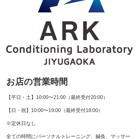
ン
デ
ィ
シ
ョ
ニ
ン
グ
自
由
が
丘
お店の営業時間
【平日・土】10:00〜21:00（最終受付20:00）
【日・祝】10:00〜19:00（最終受付18:00）
※定休日なし
全ての時間にパーソナルトレーニング、鍼灸、マッサー