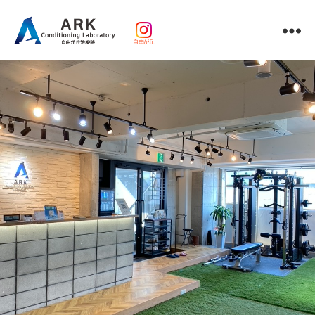
自由が丘
パ
ー
ソ
ナ
ル
ト
レ
ー
ニ
ン
グ
ｘ
整
体・
鍼
灸・
マ
ッ