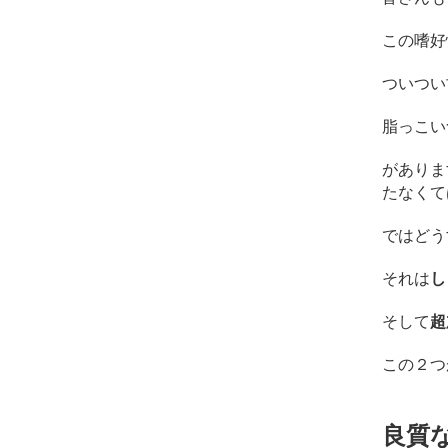
この嗜好
ついつい
脂っこい
がありま
たなくて
ではどう
それは
し
そして
超
この２つ
良質