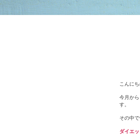
ッ
サ
ー
ジ
｜
治
療
家
が
行
う
治
こんにち
療
の
今月から
た
す。
め
の
その中で
ア
ー
ダイエッ
ク