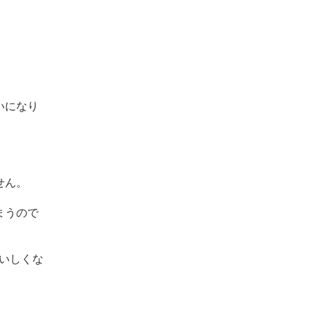
いになり
せん。
まうので
いしくな