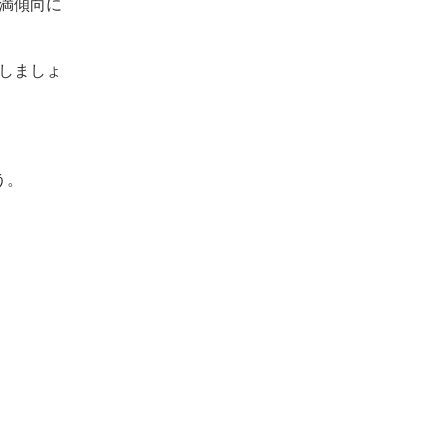
満傾向に
しましょ
う。