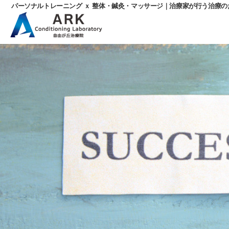
パーソナルトレーニング ｘ 整体・鍼灸・マッサージ｜治療家が行う治療
パ
ー
ソ
ナ
ル
ト
レ
ー
ニ
ン
グ
ｘ
整
体・
鍼
灸・
マ