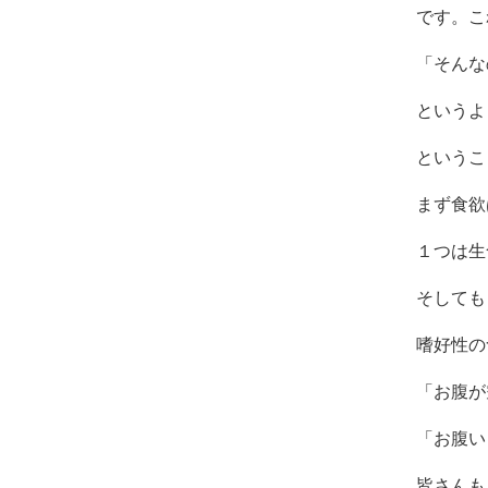
コ
です。こ
ン
デ
「そんな
ィ
シ
というよ
ョ
ニ
というこ
ン
グ
まず食欲
自
由
１つは生
が
丘
そしても
嗜好性の
「お腹が
「お腹い
皆さんも