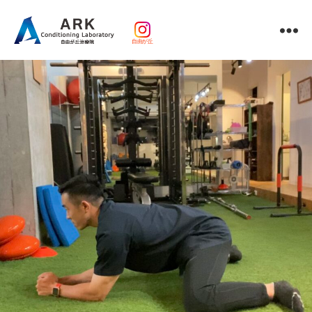
自由が丘
パ
ー
ソ
ナ
ル
ト
レ
ー
ニ
ン
グ
ｘ
整
体・
鍼
灸・
マ
ッ