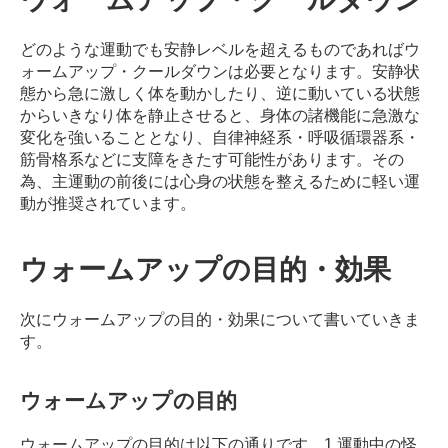
ン
デ
どのような運動でも安静レベルを超えるものであればウ
ィ
ォームアップ・クールダウンは必要となります。
安静状
シ
態から急に激しく体を動かしたり、逆に動いている状態
ョ
からいきなり体を静止させると、身体の諸機能に急激な
ニ
変化を強いることとなり、自律神経系・呼吸循環器系・
ン
筋骨格系などに支障をきたす可能性があります。
その
グ
為、主運動の前後には心身の状態を整えるために軽い運
自
動が推奨されています。
由
が
丘
ウォームアップの目的・効果
次にウォームアップの目的・効果について書いていきま
す。
ウォームアップの目的
ウォームアップの目的は以下の通りです。
1.運動中の怪