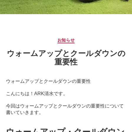
サ
ー
ジ
｜
治
療
カ
お知らせ
家
テ
が
ウォームアップとクールダウンの
ゴ
行
リ
重要性
う
ー
治
療
ウォームアップとクールダウンの重要性
の
た
こんにちは！ARK清水です。
め
の
今回はウォームアップとクールダウンの重要性について
ア
書いていきます。
ー
ク
コ
ウォームアップ・クールダウン