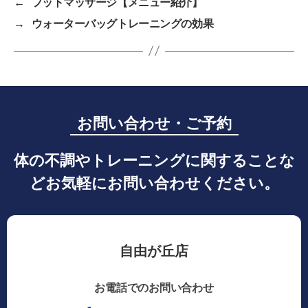
←
フットマッサージ【メニュー紹介】
ン
デ
→
ウォーターバッグトレーニングの効果
ィ
シ
ョ
ニ
ン
グ
お問い合わせ・ご予約
自
由
体の不調やトレーニングに関することな
が
丘
どお気軽にお問い合わせください。
自由が丘店
お電話でのお問い合わせ