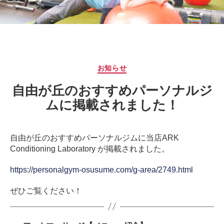
サ
ー
ジ
｜
治
療
カ
お知らせ
家
テ
が
自由が丘のおすすめパーソナルジ
ゴ
行
リ
ムに掲載されました！
う
ー
治
療
自由が丘のおすすめパーソナルジムに当店ARK
の
Conditioning Laboratory が掲載されました。
た
め
https://personalgym-osusume.com/g-area/2749.html
の
ア
ぜひご覧ください！
ー
ク
コ