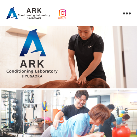
自由が丘
パ
ー
ソ
ナ
ル
ト
レ
ー
ニ
ン
グ
ｘ
整
体・
鍼
灸・
マ
ッ