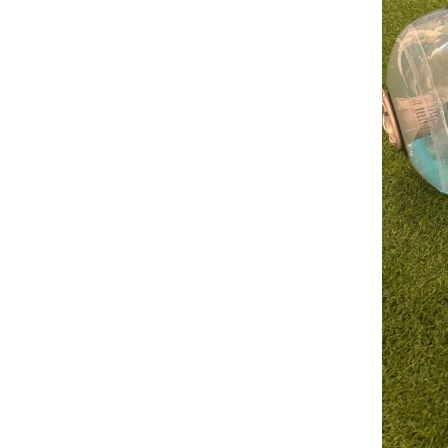
コ
ン
デ
ィ
シ
ョ
ニ
ン
グ
自
由
が
丘