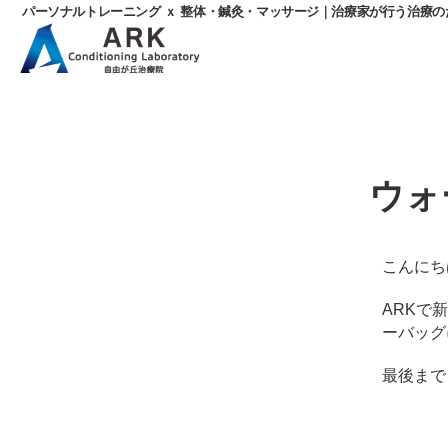
パーソナルトレーニング ｘ 整体・鍼灸・マッサージ｜治療家が行う治療
パ
ー
ソ
ナ
ル
ウォ
ト
レ
ー
ニ
こんにち
ン
グ
ARKで
ｘ
ーバッグ
整
体・
最後まで
鍼
灸・
マ