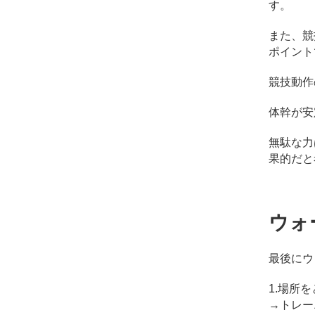
す。
また、競
ポイント
競技動作
体幹が安
無駄な力
果的だと
ウォ
最後にウ
1.場所
→トレー