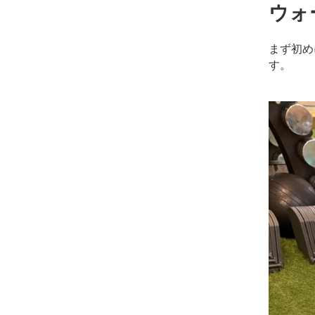
ッ
ウォ
サ
ー
まず初め
ジ
す。
｜
治
療
家
が
行
う
治
療
の
た
め
の
ア
ー
ク