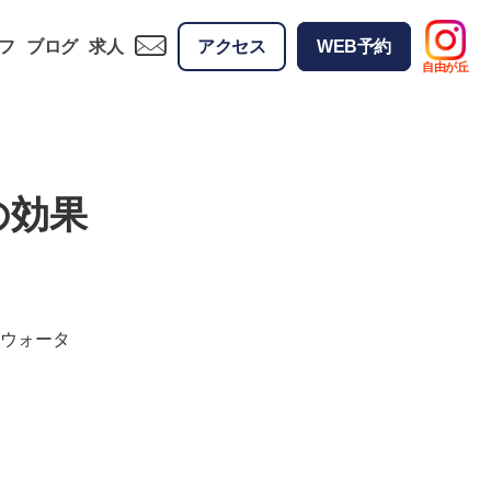
フ
ブログ
求人
アクセス
WEB予約
自由が丘
の効果
はウォータ