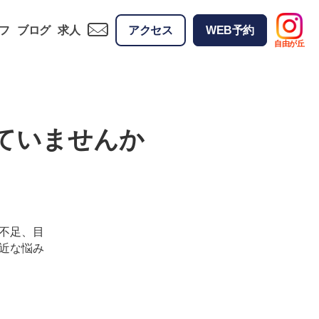
フ
ブログ
求人
アクセス
WEB予約
自由が丘
ていませんか
不足、目
近な悩み