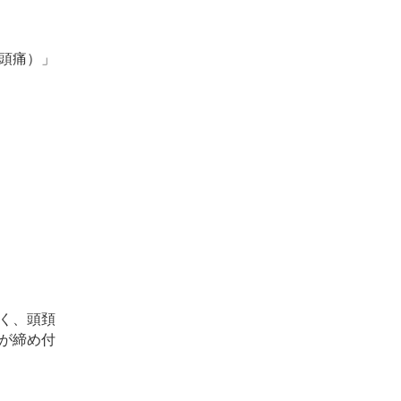
頭痛）」
く、頭頚
が締め付