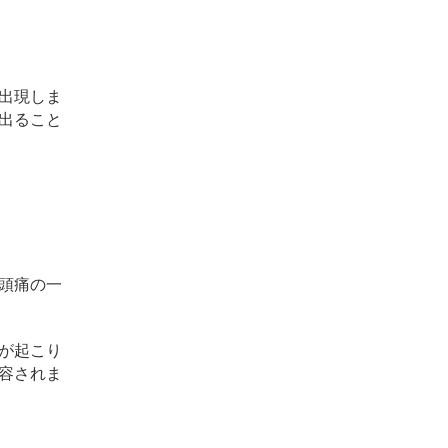
出現しま
出ること
頭痛の一
が起こり
容されま