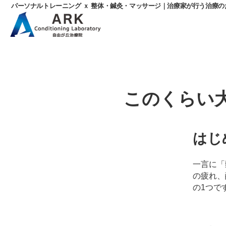
パーソナルトレーニング ｘ 整体・鍼灸・マッサージ｜治療家が行う治療
パ
ー
ソ
ナ
ル
このくらい
ト
レ
ー
ニ
はじ
ン
グ
ｘ
一言に「
整
の疲れ、
体・
の1つで
鍼
灸・
マ