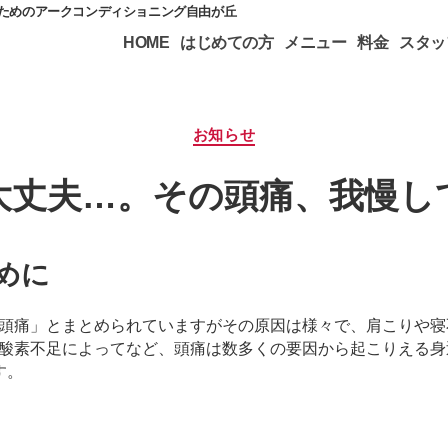
のためのアークコンディショニング自由が丘
HOME
はじめての方
メニュー
料金
スタッ
カ
お知らせ
テ
ゴ
大丈夫…。その頭痛、我慢し
リ
ー
めに
頭痛」とまとめられていますがその原因は様々で、肩こりや寝
酸素不足によってなど、頭痛は数多くの要因から起こりえる身
す。