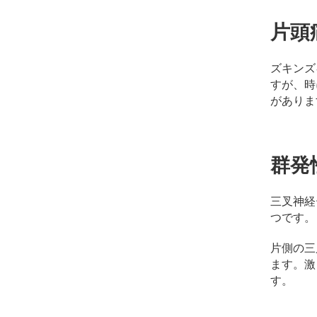
コ
ン
片頭
デ
ィ
シ
ズキンズ
ョ
すが、時
ニ
がありま
ン
グ
自
由
群発
が
丘
三叉神経
つです。
片側の三
ます。激
す。