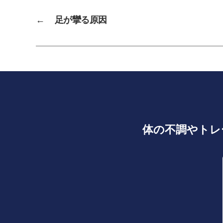
←
足が攣る原因
体の不調やトレ