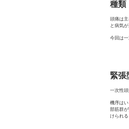
種類
ッ
サ
ー
頭痛は主
ジ
と病気が
｜
治
今回は一
療
家
が
行
う
治
緊張
療
の
一次性頭
た
め
機序はい
の
部筋群が
ア
けられる
ー
ク