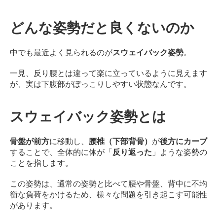
サ
ー
どんな姿勢だと良くないのか
ジ
｜
中でも最近よく見られるのが
スウェイバック姿勢
。
治
療
一見、反り腰とは違って楽に立っているように見えます
家
が、実は下腹部がぽっこりしやすい状態なんです。
が
行
う
スウェイバック姿勢とは
治
療
の
骨盤が前方
に移動し、
腰椎（下部背骨）
が
後方にカーブ
た
することで、全体的に体が「
反り返った
」ような姿勢の
め
ことを指します。
の
ア
この姿勢は、通常の姿勢と比べて腰や骨盤、背中に不均
ー
衡な負荷をかけるため、様々な問題を引き起こす可能性
ク
があります。
コ