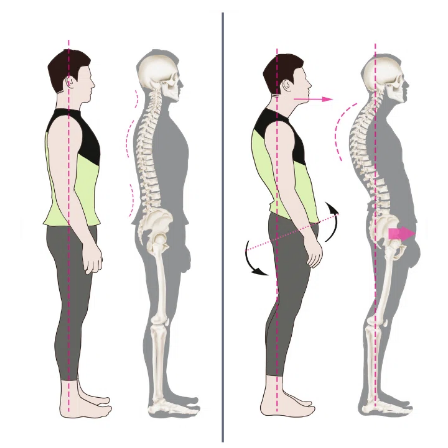
ン
デ
ィ
シ
ョ
ニ
ン
グ
自
由
が
丘