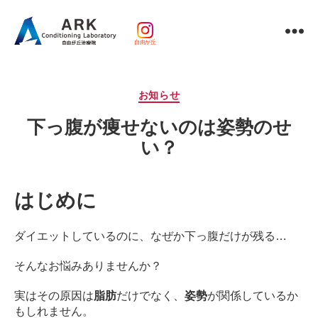
自由が丘
パ
ー
ソ
カ
お知らせ
ナ
テ
ル
下っ腹が痩せないのは姿勢のせ
ゴ
ト
リ
い？
レ
ー
ー
ニ
ン
はじめに
グ
ｘ
ダイエットしているのに、なぜか下っ腹だけが残る…
整
体・
そんなお悩みありませんか？
鍼
灸・
実はその原因は
脂肪
だけでなく、
姿勢
が関係しているか
マ
もしれません。
ッ