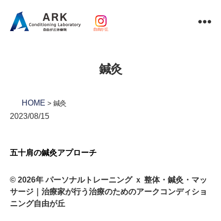
自由が丘
パ
ー
ソ
鍼灸
ナ
ル
ト
レ
HOME
鍼灸
ー
2023/08/15
ニ
ン
グ
五十肩の鍼灸アプローチ
ｘ
整
体・
© 2026年
パーソナルトレーニング ｘ 整体・鍼灸・マッ
鍼
サージ｜治療家が行う治療のためのアークコンディショ
灸・
ニング自由が丘
マ
ッ