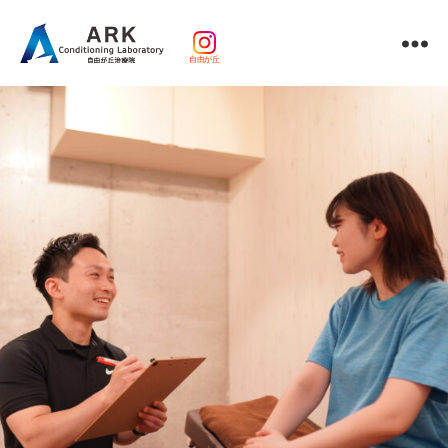
自由が丘
パ
ー
ソ
ナ
ル
ト
レ
ー
ニ
ン
グ
ｘ
整
体・
鍼
灸・
マ
ッ