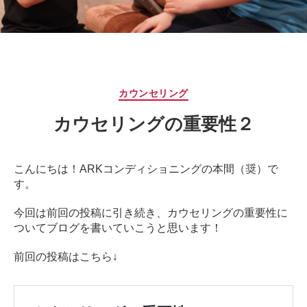
サ
ー
ジ
｜
治
療
カ
カウンセリング
家
テ
が
カウセリングの重要性２
ゴ
行
リ
う
ー
治
こんにちは！ARKコンディショニングの本間（奨）で
療
す。
の
た
今回は前回の投稿に引き続き、カウセリングの重要性に
め
ついてブログを書いていこうと思います！
の
ア
前回の投稿はこちら↓
ー
ク
コ