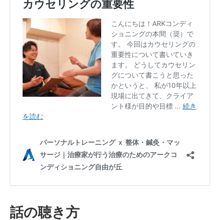
ン
デ
ィ
シ
ョ
ニ
ン
グ
自
由
が
丘
話の聴き方