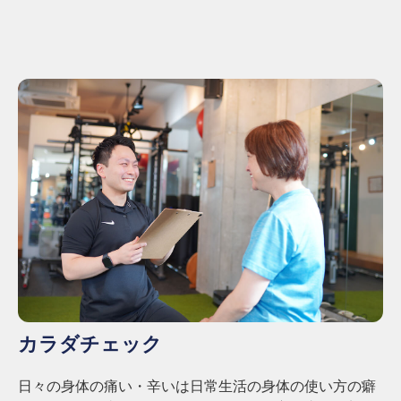
ン
デ
ィ
シ
ョ
ニ
ン
グ
自
由
が
丘
カラダチェック
日々の身体の痛い・辛いは日常生活の身体の使い方の癖