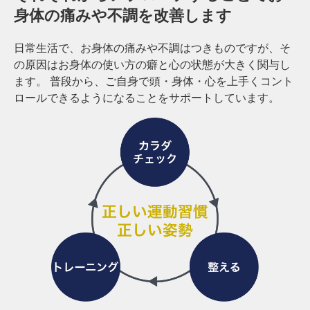
身体の痛みや不調を改善します
サ
ー
ジ
日常生活で、お身体の痛みや不調はつきものですが、そ
｜
の原因はお身体の使い方の癖と心の状態が大きく関与し
治
ます。
普段から、ご自身で頭・身体・心を上手くコント
療
ロールできるようになることをサポートしています。
家
が
行
う
治
療
の
た
め
の
ア
ー
ク
コ