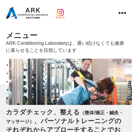
自由が丘
パ
ー
メニュー
ソ
ナ
ARK Conditioning Laboratoryは、通い続けなくても健康
ル
に暮らせることを目指しています
ト
レ
ー
ニ
ン
グ
ｘ
整
体・
カラダチェック、整える
鍼
（整体/矯正・鍼灸・
灸・
、パーソナルトレーニングの
マッサージ）
マ
それぞれからアプローチすることでお
ッ