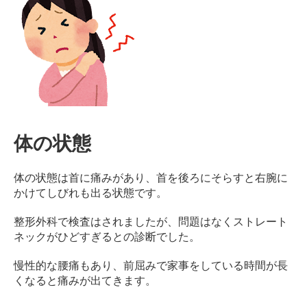
ン
デ
ィ
シ
ョ
ニ
ン
グ
自
体の状態
由
が
丘
体の状態は首に痛みがあり、首を後ろにそらすと右腕に
かけてしびれも出る状態です。
整形外科で検査はされましたが、問題はなくストレート
ネックがひどすぎるとの診断でした。
慢性的な腰痛もあり、前屈みで家事をしている時間が長
くなると痛みが出てきます。