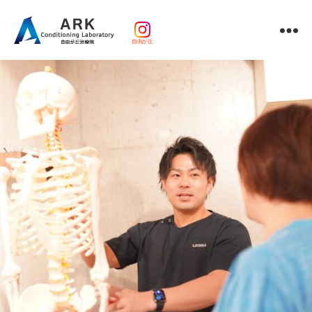
自由が丘
パ
ー
ソ
ナ
ル
ト
レ
ー
ニ
ン
グ
ｘ
整
体・
鍼
灸・
マ
ッ