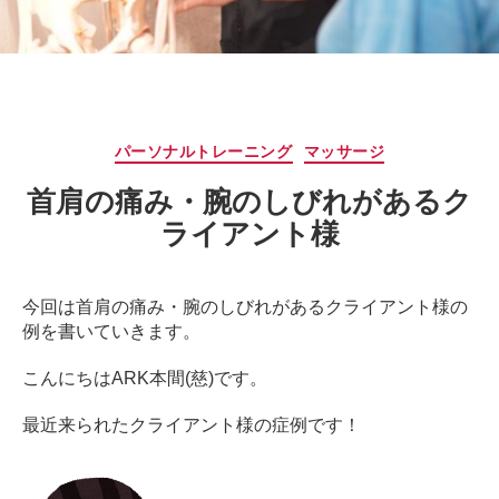
サ
ー
ジ
｜
治
療
カ
パーソナルトレーニング
マッサージ
家
テ
が
首肩の痛み・腕のしびれがあるク
ゴ
行
リ
ライアント様
う
ー
治
療
今回は首肩の痛み・腕のしびれがあるクライアント様の
の
例を書いていきます。
た
め
こんにちはARK本間(慈)です。
の
ア
最近来られたクライアント様の症例です！
ー
ク
コ