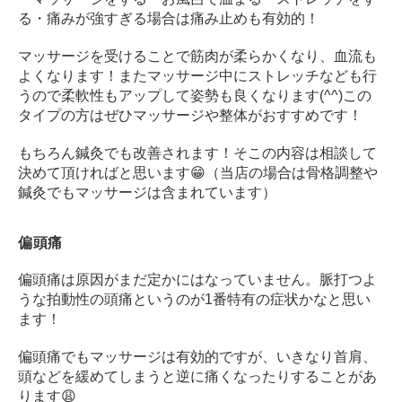
ン
る
・痛みが強すぎる場合は痛み止めも有効的！
デ
ィ
マッサージを受けることで筋肉が柔らかくなり、血流も
シ
よくなります！
またマッサージ中にストレッチなども行
ョ
うので柔軟性もアップして姿勢も良くなります(^^)
この
ニ
タイプの方はぜひマッサージや整体がおすすめです！
ン
グ
もちろん鍼灸でも改善されます！
そこの内容は相談して
自
決めて頂ければと思います😁
（当店の場合は骨格調整や
由
鍼灸でもマッサージは含まれています）
が
丘
偏頭痛
偏頭痛は原因がまだ定かにはなっていません。
脈打つよ
うな拍動性の頭痛というのが1番特有の症状かなと思い
ます！
偏頭痛でもマッサージは有効的ですが、いきなり首肩、
頭などを緩めてしまうと逆に痛くなったりすることがあ
ります😩