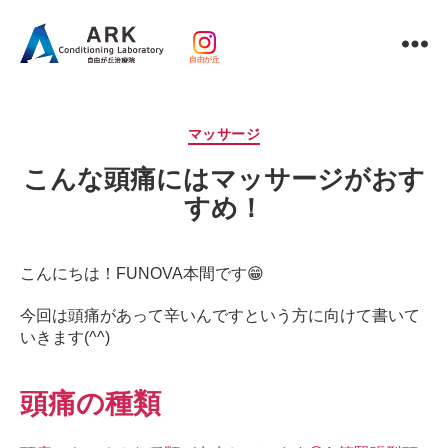
自由が丘
パ
ー
ソ
カ
マッサージ
ナ
テ
ル
こんな頭痛にはマッサージがおす
ゴ
ト
リ
すめ！
レ
ー
ー
ニ
ン
こんにちは！
FUNOVA本間です😁
グ
ｘ
今回は頭痛があって辛いんですという方に向けて書いて
整
いきます(^^)
体・
鍼
頭痛の種類
灸・
マ
ッ