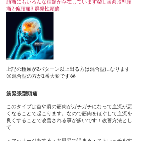
頭痛にもいろんな種類が存在しています😱
1.筋緊張型頭
サ
痛
2.偏頭痛
3.群発性頭痛
ー
ジ
｜
治
療
家
が
行
う
上記の種類が2パターン以上出る方は混合型になります
治
😫
混合型の方が1番大変です😭
療
の
筋緊張型頭痛
た
め
このタイプは首や肩の筋肉がガチガチになって血流が悪
の
くなることで起こります。
なので筋肉をほぐして血流を
ア
良くすることで改善される事が多いです！
改善方法とし
ー
て
ク
コ
・マッサージをする
・お風呂で温まる
・ストレッチをす