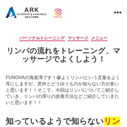
自由が丘
パ
ー
ソ
カ
パーソナルトレーニング
マッサージ
メニュー
ナ
テ
ル
リンパの流れをトレーニング、マ
ゴ
ト
リ
ッサージでよくしよう！
レ
ー
ー
ニ
ン
FUNOVAの海老澤です！😁
よくリンパという言葉をよく
グ
耳にしますが、意外とどうゆうものか知らない方が多い
ｘ
と思います！！
そこで、今回はリンパについてご紹介し
整
ていき、リンパの滞りの改善方法などご紹介していきた
体・
いと思います！！
鍼
灸・
知っているようで知らない
リン
マ
ッ