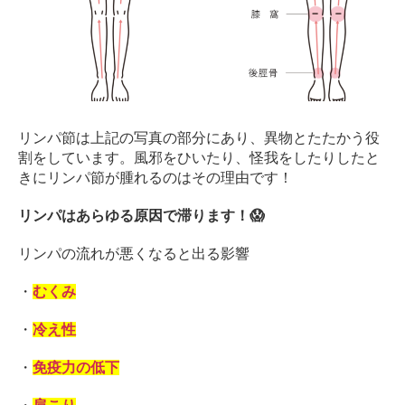
ン
デ
ィ
シ
ョ
ニ
ン
リンパ節は上記の写真の部分にあり、異物とたたかう役
グ
割をしています。風邪をひいたり、怪我をしたりしたと
自
きにリンパ節が腫れるのはその理由です！
由
が
リンパはあらゆる原因で滞ります！😱
丘
リンパの流れが悪くなると出る影響
・
むくみ
・
冷え性
・
免疫力の低下