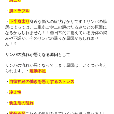
・
肩こり
・
肌トラブル
・
下半身太り
身近な悩みの症状ばかりです！
リンパの場
所によっては、二重あごや二の腕のたるみなどの原因に
なるかもしれません！！😱
日常的に抱えている身体の悩
みや不調が、今のリンパの滞りが原因かもしれませ
ん！？
リンパの流れが悪くなる原因
として
リンパの流れが悪くなってしまう原因は、いくつか考え
られます。
・
運動不足
・
自律神経の働きを悪くするストレス
・
冷え性
・
食生活の乱れ
・
水分不足
これらの原因を見ていくつか思い当たるふし