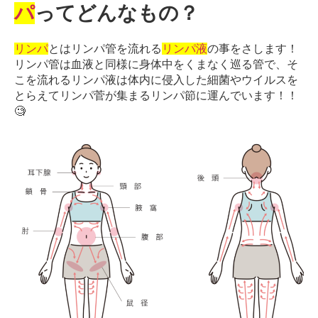
パ
ってどんなもの？
サ
ー
ジ
リンパ
とはリンパ管を流れる
リンパ液
の事をさします！
｜
リンパ管は血液と同様に身体中をくまなく巡る管で、そ
治
こを流れるリンパ液は体内に侵入した細菌やウイルスを
療
とらえてリンパ菅が集まるリンパ節に運んでいます！！
家
🧐
が
行
う
治
療
の
た
め
の
ア
ー
ク
コ