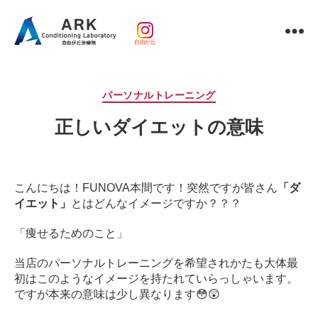
自由が丘
パ
ー
ソ
カ
パーソナルトレーニング
ナ
テ
ル
正しいダイエットの意味
ゴ
ト
リ
レ
ー
ー
ニ
こんにちは！FUNOVA本間です！
突然ですが皆さん
「ダ
ン
イエット」
とはどんなイメージですか？？？
グ
ｘ
「痩せるためのこと」
整
体・
当店のパーソナルトレーニングを希望されかたも大体最
鍼
初はこのようなイメージを持たれていらっしゃいます。
灸・
ですが本来の意味は少し異なります😳😲
マ
ッ