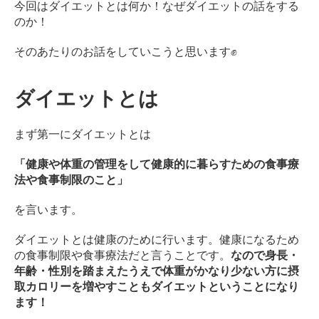
今回はダイエットとは何か！
なぜダイエットの話をする
サ
のか！
ー
ジ
そのあたりのお話をしていこうと思います✊
｜
治
療
ダイエットとは
家
が
まず第一にダイエットとは
行
う
「健康や体重の管理をして健康的に暮らすための食事療
治
法や食事制限のこと」
療
の
を言います。
た
め
ダイエットとは健康のために行います。
健康になるため
の
の食事制限や食事療法だと言うことです。
なので身長・
ア
年齢・性別を踏まえたうえで体重がかなり少ない方に摂
ー
取カロリーを増やすこともダイエットということになり
ク
ます！
コ