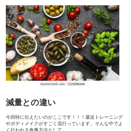
ン
デ
ィ
シ
ョ
ニ
ン
グ
自
由
が
丘
減量との違い
今回特に伝えたいのがここです！！！
最近トレーニング
やボディメイクがすごく流行っています。
そんな中でよ
く行われる食事方法として