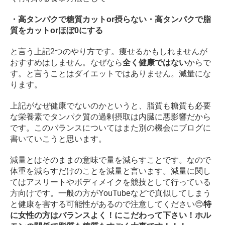
・高タンパクで糖質カットor摂らない
・高タンパクで脂
質をカットorほぼ0にする
と言う上記2つのやり方です。
痩せるかもしれませんが
おすすめはしません。
なぜなら
全く健康ではない
からで
す。
と言うことはダイエットではありません。
減量にな
ります。
上記がなぜ健康でないのかというと、脂質も糖質も必要
な栄養素でタンパク質の過剰摂取は内臓に悪影響だから
です。
このバランスについてはまた別の機会にブログに
書いていこうと思います。
減量とはそのままの意味で量を減らすことです。
なので
体重を減らすだけのことを減量と言います。
減量に関し
てはアスリートやボディメイクを競技として行っている
方向けです。
一般の方がYouTubeなどで真似してしまう
と健康を害する可能性があるので注意してください😔
特
に女性の方はバランスよく！にこだわって下さい！
ホル