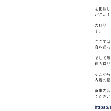
を把握し
ださい！
カロリー
す。
ここでは
容を送っ
そして毎
費カロリ
そこから
内容の指
食事内容
ください
https:/