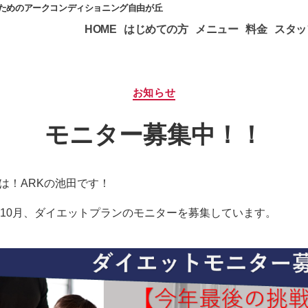
のためのアークコンディショニング自由が丘
HOME
はじめての方
メニュー
料金
スタッ
カ
お知らせ
テ
ゴ
モニター募集中！！
リ
ー
は！ARKの池田です！
は10月、ダイエットプランのモニターを募集しています。