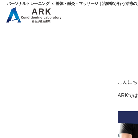
パーソナルトレーニング ｘ 整体・鍼灸・マッサージ｜治療家が行う治療
パ
ー
ソ
ナ
ル
ト
レ
ー
ニ
こんにち
ン
グ
ARKで
ｘ
整
体・
鍼
灸・
マ