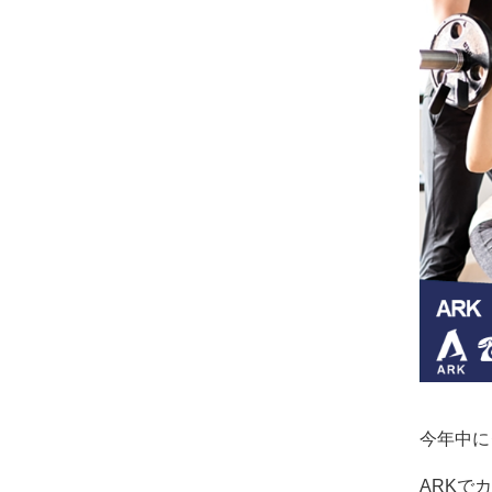
ッ
サ
ー
ジ
｜
治
療
家
が
行
う
治
療
の
た
め
の
ア
今年中に
ー
ク
ARKで