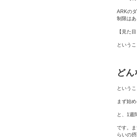
コ
ン
ARKの
デ
制限はあ
ィ
シ
【見た目
ョ
ニ
というこ
ン
グ
自
由
どん
が
丘
というこ
まず始め
と、1週
です。ま
らいの摂