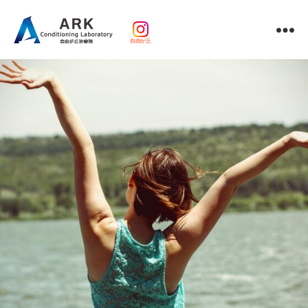
自由が丘
パ
ー
ソ
ナ
ル
ト
レ
ー
ニ
ン
グ
ｘ
整
体・
鍼
灸・
マ
ッ