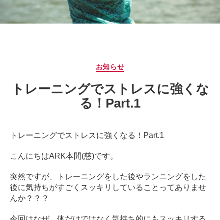
サ
ー
ジ
｜
治
療
カ
お知らせ
家
テ
が
トレーニングでストレスに強くな
ゴ
行
リ
る！Part.1
う
ー
治
療
トレーニングでストレスに強くなる！Part.1
の
た
こんにちはARK本間(慈)です。
め
の
突然ですが、トレーニングをした後やランニングをした
ア
後に気持ちがすごくスッキリしていることってありませ
ー
んか？？？
ク
コ
今回はなぜ、体だけではなく気持ち的にもスッキリする