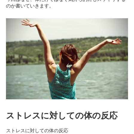
ン
のか書いていきます。
デ
ィ
シ
ョ
ニ
ン
グ
自
由
が
丘
ストレスに対しての体の反応
ストレスに対しての体の反応