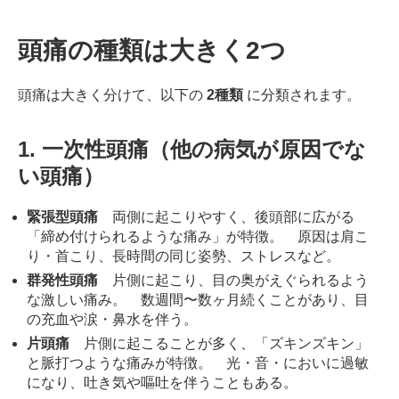
サ
ー
頭痛の種類は大きく2つ
ジ
｜
頭痛は大きく分けて、以下の
2種類
に分類されます。
治
療
家
1. 一次性頭痛（他の病気が原因でな
が
い頭痛）
行
う
治
緊張型頭痛
両側に起こりやすく、後頭部に広がる
療
「締め付けられるような痛み」が特徴。
原因は肩こ
の
り・首こり、長時間の同じ姿勢、ストレスなど。
た
群発性頭痛
片側に起こり、目の奥がえぐられるよう
め
な激しい痛み。
数週間〜数ヶ月続くことがあり、目
の
の充血や涙・鼻水を伴う。
ア
片頭痛
片側に起こることが多く、「ズキンズキン」
ー
と脈打つような痛みが特徴。
光・音・においに過敏
ク
になり、吐き気や嘔吐を伴うこともある。
コ