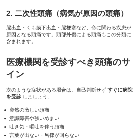
ン
デ
2. 二次性頭痛（病気が原因の頭痛）
ィ
シ
脳出血・くも膜下出血・脳梗塞など、命に関わる疾患が
ョ
原因となる頭痛です。
頭部外傷による頭痛もこの分類に
ニ
含まれます。
ン
グ
自
医療機関を受診すべき頭痛のサ
由
イン
が
丘
次のような症状がある場合は、自己判断せず
すぐに病院
を受診
しましょう。
突然の激しい頭痛
意識障害や強いめまい
吐き気・嘔吐を伴う頭痛
言葉が出ない・呂律が回らない