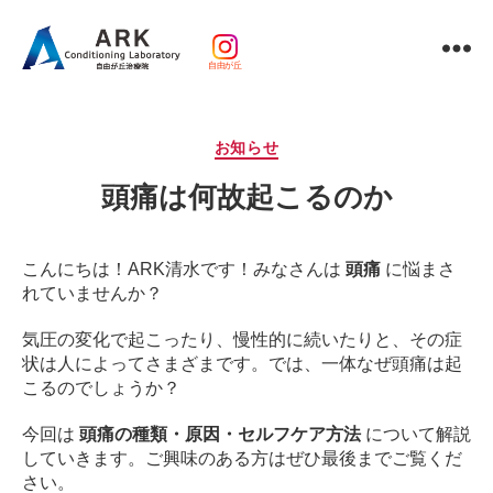
自由が丘
パ
ー
ソ
カ
お知らせ
ナ
テ
ル
頭痛は何故起こるのか
ゴ
ト
リ
レ
ー
ー
こんにちは！ARK清水です！
みなさんは
頭痛
に悩まさ
ニ
れていませんか？
ン
グ
気圧の変化で起こったり、慢性的に続いたりと、その症
ｘ
状は人によってさまざまです。
では、一体なぜ頭痛は起
整
こるのでしょうか？
体・
鍼
今回は
頭痛の種類・原因・セルフケア方法
について解説
灸・
していきます。
ご興味のある方はぜひ最後までご覧くだ
マ
さい。
ッ