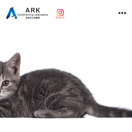
自由が丘
パ
ー
ソ
ナ
ル
ト
レ
ー
ニ
ン
グ
ｘ
整
体・
鍼
灸・
マ
ッ