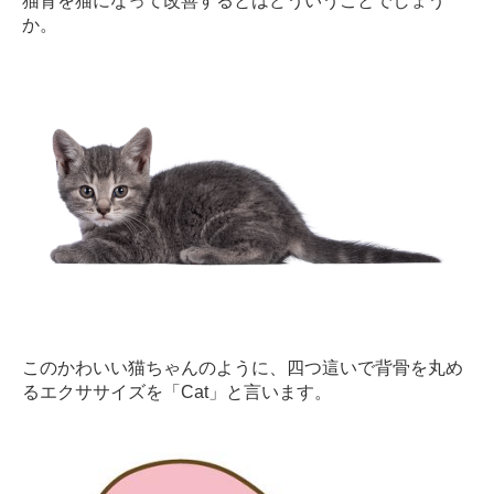
猫背を猫になって改善するとはどういうことでしょう
ン
か。
デ
ィ
シ
ョ
ニ
ン
グ
自
由
が
丘
このかわいい猫ちゃんのように、四つ這いで背骨を丸め
るエクササイズを「Cat」と言います。