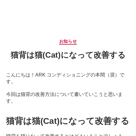
サ
ー
ジ
｜
治
療
カ
お知らせ
家
テ
が
猫背は猫(Cat)になって改善する
ゴ
行
リ
う
ー
治
こんにちは！ARK コンディショニングの本間（奨）で
療
す。
の
た
今回は猫背の改善方法について書いていこうと思いま
め
す。
の
ア
猫背は猫(Cat)になって改善する
ー
ク
コ