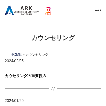
自由が丘
パ
ー
ソ
ナ
カウンセリング
ル
ト
レ
ー
HOME
カウンセリング
ニ
2024/02/05
ン
グ
ｘ
カウセリングの重要性３
整
体・
鍼
灸・
マ
2024/01/29
ッ