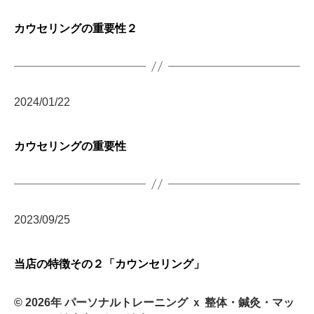
サ
カウセリングの重要性２
ー
ジ
｜
治
療
2024/01/22
家
が
行
カウセリングの重要性
う
治
療
の
た
2023/09/25
め
の
ア
当店の特徴その２「カウンセリング」
ー
ク
© 2026年
パーソナルトレーニング ｘ 整体・鍼灸・マッ
コ