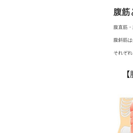
コ
ン
腹筋
デ
ィ
シ
腹直筋・
ョ
ニ
腹斜筋は
ン
グ
それぞれ
自
由
が
丘