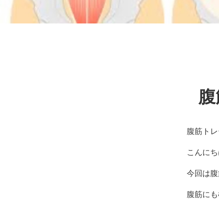
ッ
サ
ー
ジ
｜
治
療
家
が
腹
行
う
治
腹筋トレ
療
の
こんにち
た
め
今回は腹
の
ア
腹筋にも
ー
ク