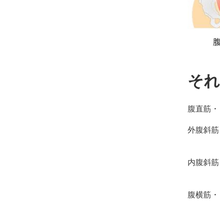
それ
腹直筋・
外腹斜筋
片側
内腹斜筋
片側
腹横筋・
片側