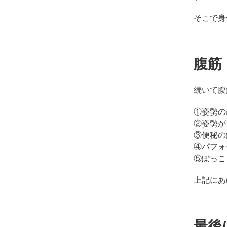
そこで身
腹筋
続いて腹
①姿勢の
②姿勢が
③便秘の
④パフォ
⑤ぽっこ
上記にあ
最後