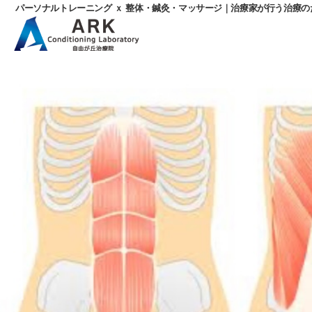
パーソナルトレーニング ｘ 整体・鍼灸・マッサージ｜治療家が行う治療
パ
ー
ソ
ナ
ル
ト
レ
ー
ニ
ン
グ
ｘ
整
体・
鍼
灸・
マ