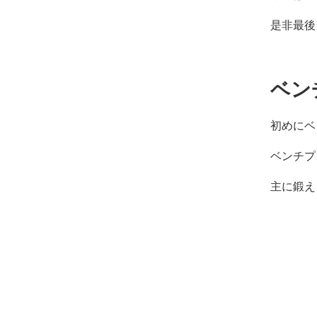
コ
ン
是非最後
デ
ィ
シ
ョ
ベン
ニ
ン
グ
初めにベ
自
由
ベンチプ
が
主に鍛え
丘