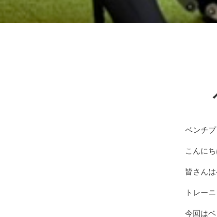
ッ
サ
ー
ジ
｜
治
療
家
が
行
う
治
ベンチプ
療
の
こんにち
た
め
皆さんは
の
ア
トレーニ
ー
ク
今回はベ