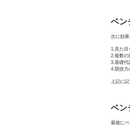
ベン
次に効果
1.見た
2.複数
3.基礎
4.競技
上記に記
ベン
最後にベ