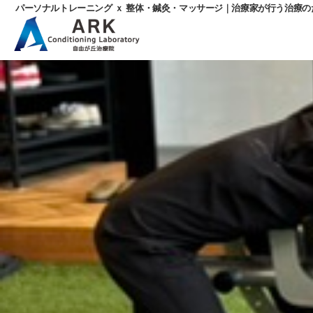
パーソナルトレーニング ｘ 整体・鍼灸・マッサージ｜治療家が行う治療
パ
ー
ソ
ナ
ル
ト
レ
ー
ニ
ン
グ
ｘ
整
体・
鍼
灸・
マ