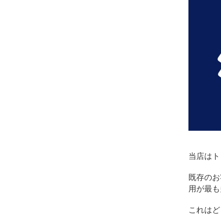
コ
ン
デ
ィ
シ
ョ
ニ
ン
グ
自
由
が
丘
当店はト
既存のお
用が最も
これはど