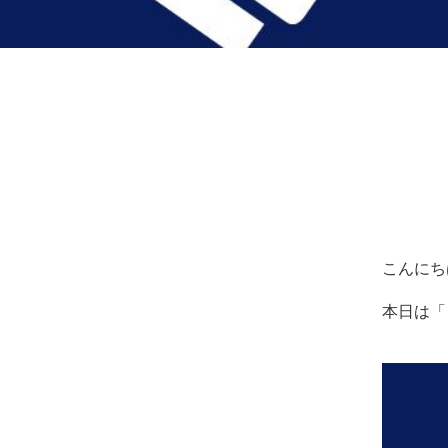
ッ
サ
ー
ジ
｜
治
療
家
が
行
う
治
こんにち
療
の
本日は「
た
め
の
ア
ー
ク