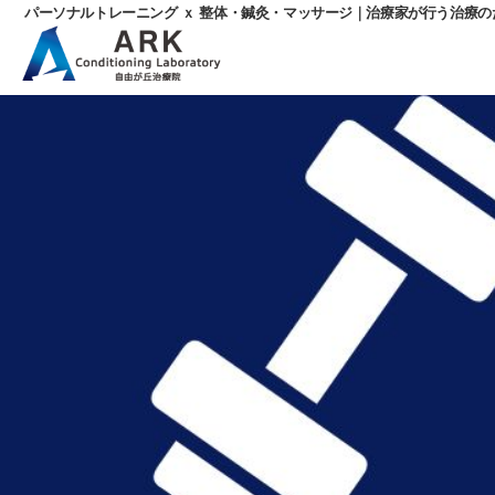
パーソナルトレーニング ｘ 整体・鍼灸・マッサージ｜治療家が行う治療
パ
ー
ソ
ナ
ル
ト
レ
ー
ニ
ン
グ
ｘ
整
体・
鍼
灸・
マ