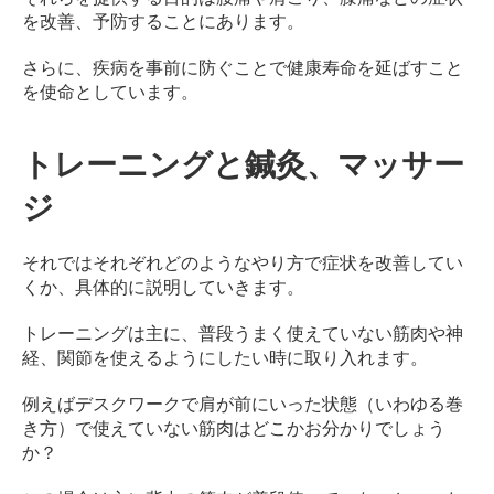
ン
を改善、予防することにあります。
デ
ィ
さらに、疾病を事前に防ぐことで健康寿命を延ばすこと
シ
を使命としています。
ョ
ニ
トレーニングと鍼灸、マッサー
ン
グ
ジ
自
由
が
それではそれぞれどのようなやり方で症状を改善してい
丘
くか、具体的に説明していきます。
トレーニングは主に、普段うまく使えていない筋肉や神
経、関節を使えるようにしたい時に取り入れます。
例えばデスクワークで肩が前にいった状態（いわゆる巻
き方）で使えていない筋肉はどこかお分かりでしょう
か？