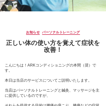
サ
ー
ジ
｜
治
療
カ
お知らせ
パーソナルトレーニング
家
テ
が
正しい体の使い方を覚えて症状を
ゴ
行
リ
改善！
う
ー
治
療
こんにちは！ARKコンディショニングの本間（奨）で
の
す。
た
め
本日は当店のサービスについてご説明いたします。
の
ア
当店はパーソナルトレーニングと鍼灸、マッサージを主
ー
に提供しているのですが、
ク
コ
それらを提供する目的は腰痛や肩こり、膝痛などの症状