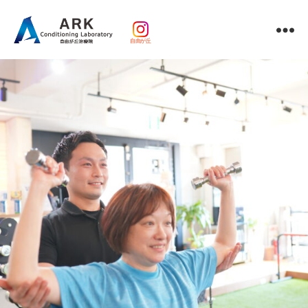
自由が丘
パ
ー
ソ
ナ
ル
ト
レ
ー
ニ
ン
グ
ｘ
整
体・
鍼
灸・
マ
ッ