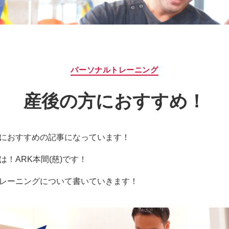
カ
パーソナルトレーニング
テ
ゴ
産後の方におすすめ！
リ
ー
におすすめの記事になっています！
は！ARK本間(慈)です！
レーニングについて書いていきます！