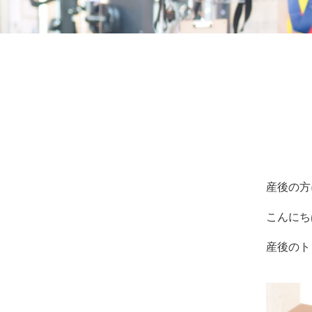
ッ
サ
ー
ジ
｜
治
療
家
が
行
う
治
産後の方
療
の
こんにち
た
め
産後のト
の
ア
ー
ク