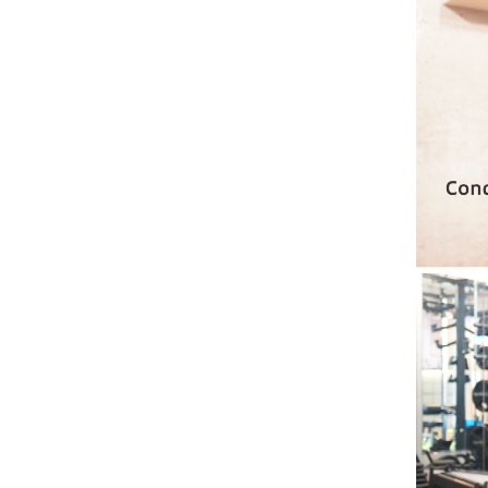
コ
ン
デ
ィ
シ
ョ
ニ
ン
グ
自
由
が
丘