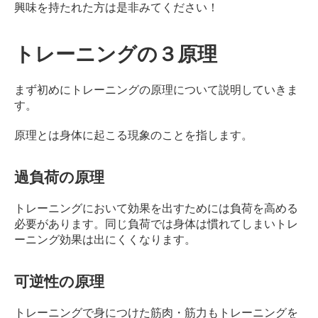
興味を持たれた方は是非みてください！
ン
デ
ィ
トレーニングの３原理
シ
ョ
ニ
まず初めにトレーニングの原理について説明していきま
ン
す。
グ
自
原理とは身体に起こる現象のことを指します。
由
が
過負荷の原理
丘
トレーニングにおいて効果を出すためには負荷を高める
必要があります。
同じ負荷では身体は慣れてしまいトレ
ーニング効果は出にくくなります。
可逆性の原理
トレーニングで身につけた筋肉・筋力もトレーニングを