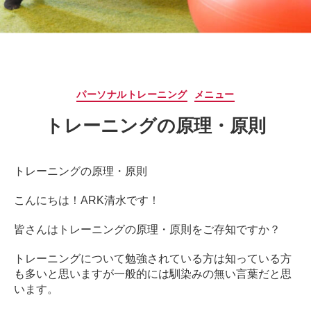
サ
ー
ジ
｜
治
療
カ
パーソナルトレーニング
メニュー
家
テ
が
トレーニングの原理・原則
ゴ
行
リ
う
ー
治
トレーニングの原理・原則
療
の
こんにちは！ARK清水です！
た
め
皆さんはトレーニングの原理・原則をご存知ですか？
の
ア
トレーニングについて勉強されている方は知っている方
ー
も多いと思いますが一般的には馴染みの無い言葉だと思
ク
います。
コ