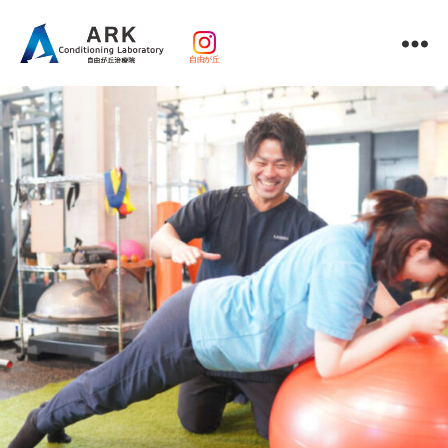
自由が丘
パ
ー
ソ
ナ
ル
ト
レ
ー
ニ
ン
グ
ｘ
整
体・
鍼
灸・
マ
ッ