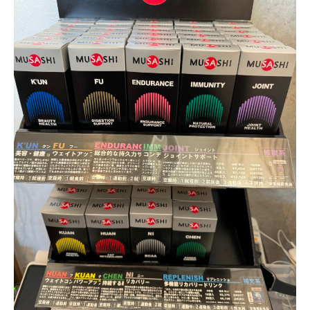
ン
デ
ィ
シ
ョ
ニ
ン
グ
自
由
が
丘