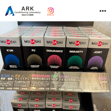
自由が丘
パ
ー
ソ
ナ
ル
ト
レ
ー
ニ
ン
グ
ｘ
整
体・
鍼
灸・
マ
ッ