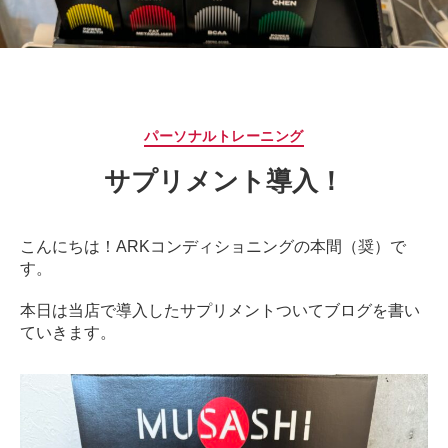
サ
ー
ジ
｜
治
療
カ
パーソナルトレーニング
家
テ
が
サプリメント導入！
ゴ
行
リ
う
ー
治
こんにちは！ARKコンディショニングの本間（奨）で
療
す。
の
た
本日は当店で導入したサプリメントついてブログを書い
め
ていきます。
の
ア
ー
ク
コ