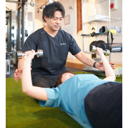
サ
ー
ジ
｜
治
療
家
が
行
う
治
療
の
た
め
の
ア
ー
ク
コ