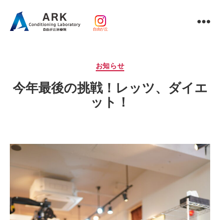
自由が丘
パ
ー
ソ
カ
お知らせ
ナ
テ
ル
今年最後の挑戦！レッツ、ダイエ
ゴ
ト
リ
ット！
レ
ー
ー
ニ
ン
グ
ｘ
整
体・
鍼
灸・
マ
ッ