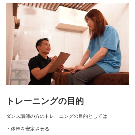
ン
デ
ィ
シ
ョ
ニ
ン
グ
自
由
が
丘
トレーニングの目的
ダンス講師の方のトレーニングの目的としては
・体幹を安定させる