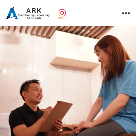
自由が丘
パ
ー
ソ
ナ
ル
ト
レ
ー
ニ
ン
グ
ｘ
整
体・
鍼
灸・
マ
ッ