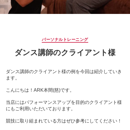
サ
ー
ジ
｜
治
療
カ
パーソナルトレーニング
家
テ
が
ダンス講師のクライアント様
ゴ
行
リ
う
ー
治
ダンス講師のクライアント様の例を今回は紹介していき
療
ます。
の
た
こんにちは！ARK本間(慈)です。
め
の
当店にはパフォーマンスアップを目的のクライアント様
ア
にもご利用いただいております。
ー
ク
競技に取り組まれている方はぜひ参考にしてください！
コ