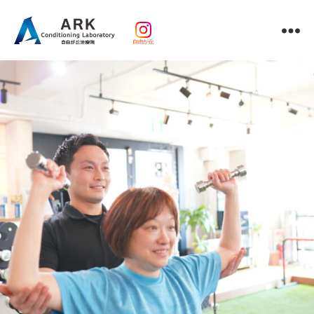
自由が丘
パ
ー
ソ
ナ
ル
ト
レ
ー
ニ
ン
グ
ｘ
整
体・
鍼
灸・
マ
ッ