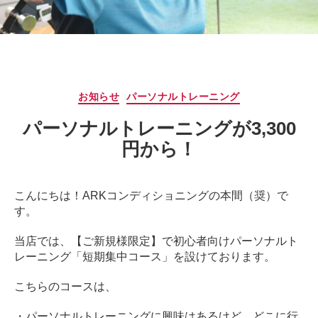
サ
ー
ジ
｜
治
療
カ
お知らせ
パーソナルトレーニング
家
テ
が
パーソナルトレーニングが3,300
ゴ
行
リ
円から！
う
ー
治
療
こんにちは！ARKコンディショニングの本間（奨）で
の
す。
た
め
当店では、【ご新規様限定】で初心者向けパーソナルト
の
レーニング「短期集中コース」を設けております。
ア
ー
こちらのコースは、
ク
コ
・パーソナルトレーニングに興味はあるけど、どこに行