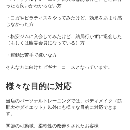
ン
ったら良いかわからない方
デ
ィ
・ヨガやピラティスをやってみたけど、効果をあまり感
シ
じなかった方
ョ
ニ
・格安ジムに入会してみたけど、結局行かずに退会した
ン
（もしくは幽霊会員になっている）方
グ
自
・運動は苦手で嫌いな方
由
そんな方に向けたビギナーコースとなっています。
が
丘
様々な目的に対応
当店のパーソナルトレーニングでは、ボディメイク（筋
肥大やダイエット）以外にも様々な目的に対応できま
す。
関節の可動域、柔軟性の改善をされたお客様