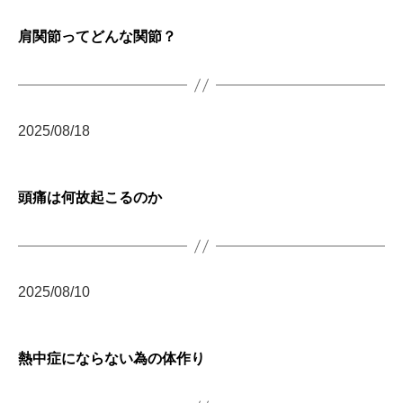
サ
肩関節ってどんな関節？
ー
ジ
｜
治
療
2025/08/18
家
が
行
う
頭痛は何故起こるのか
治
療
の
た
2025/08/10
め
の
ア
ー
熱中症にならない為の体作り
ク
コ