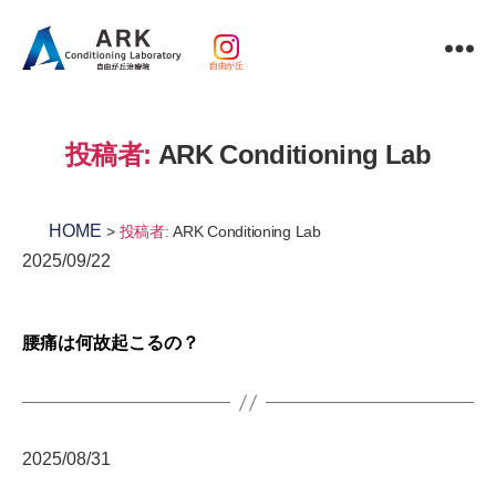
自由が丘
パ
ー
ソ
投稿者:
ARK Conditioning Lab
ナ
ル
ト
レ
HOME
投稿者:
ARK Conditioning Lab
ー
2025/09/22
ニ
ン
グ
腰痛は何故起こるの？
ｘ
整
体・
鍼
灸・
2025/08/31
マ
ッ