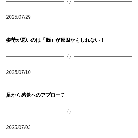
ン
デ
ィ
2025/07/29
シ
ョ
ニ
姿勢が悪いのは「脳」が原因かもしれない！
ン
グ
自
由
が
2025/07/10
丘
足から感覚へのアプローチ
2025/07/03